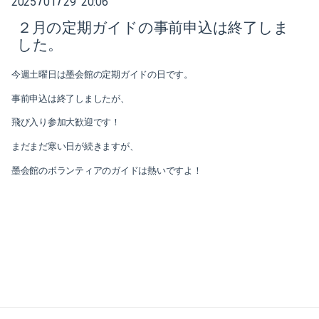
2025
01
29 20:06
/
/
２月の定期ガイドの事前申込は終了しま
2025-10（1）
した。
2025-08（1）
今週土曜日は墨会館の定期ガイドの日です。
2025-06（1）
事前申込は終了しましたが、
飛び入り参加大歓迎です！
2025-04（2）
まだまだ寒い日が続きますが、
2025-03（2）
墨会館のボランティアのガイドは熱いですよ！
2025-01（2）
2024-11（1）
2024-10（1）
2024-08（1）