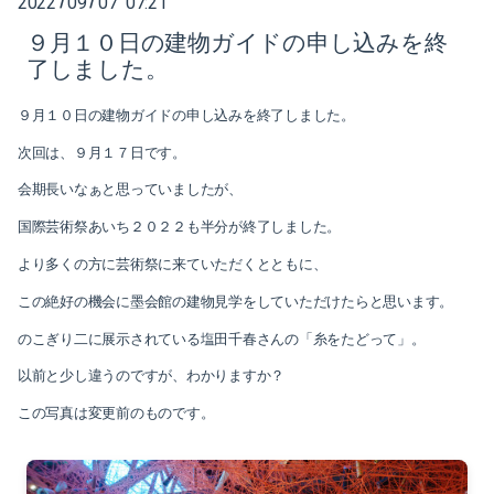
2022
09
07 07:21
/
/
９月１０日の建物ガイドの申し込みを終
2025-10（1）
了しました。
2025-08（1）
９月１０日の建物ガイドの申し込みを終了しました。
2025-06（1）
次回は、９月１７日です。
会期長いなぁと思っていましたが、
2025-04（2）
国際芸術祭あいち２０２２も半分が終了しました。
2025-03（2）
より多くの方に芸術祭に来ていただくとともに、
2025-01（2）
この絶好の機会に墨会館の建物見学をしていただけたらと思います。
のこぎり二に展示されている塩田千春さんの「糸をたどって」。
2024-11（1）
以前と少し違うのですが、わかりますか？
2024-10（1）
この写真は変更前のものです。
2024-08（1）